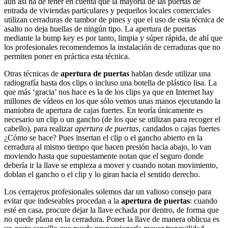
aún así ha de tener en cuenta que la mayoría de las puertas de
entrada de viviendas particulares y pequeños locales comerciales
utilizan cerraduras de tambor de pines y que el uso de esta técnica de
asalto no deja huellas de ningún tipo. La apertura de puertas
mediante la bump key es por tanto, limpia y súper rápida, de ahí que
los profesionales recomendemos la instalación de cerraduras que no
permiten poner en práctica esta técnica.
Otras técnicas de
apertura de puertas
hablan desde utilizar una
radiografía hasta dos clips o incluso una botella de plástico lisa. La
que más ‘gracia’ nos hace es la de los clips ya que en Internet hay
millones de vídeos en los que sólo vemos unas manos ejecutando la
maniobra de apertura de cajas fuertes. En teoría únicamente es
necesario un clip o un gancho (de los que se utilizan para recoger el
cabello), para realizar
apertura de puertas
, candados o cajas fuertes
¿Cómo se hace? Pues insertan el clip o el gancho abierto en la
cerradura al mismo tiempo que hacen presión hacia abajo, lo van
moviendo hasta que supuestamente notan que el seguro donde
debería ir la llave se empieza a mover y cuando notan movimiento,
doblan el gancho o el clip y lo giran hacia el sentido derecho.
Los cerrajeros profesionales solemos dar un valioso consejo para
evitar que indeseables procedan a la
apertura de puertas
: cuando
esté en casa, procure dejar la llave echada por dentro, de forma que
no quede plana en la cerradura. Poner la llave de manera oblicua es