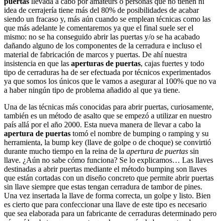
puertas
llevada a cabo por amateurs o personas que no tienen ni
idea de cerrajería tiene más del 80% de posibilidades de acabar
siendo un fracaso y, más aún cuando se emplean técnicas como las
que más adelante le comentaremos ya que el final suele ser el
mismo: no se ha conseguido abrir las puertas y/o se ha acabado
dañando alguno de los componentes de la cerradura e incluso el
material de fabricación de marcos y puertas. De ahí nuestra
insistencia en que las
aperturas de puertas
, cajas fuertes y todo
tipo de cerraduras ha de ser efectuada por técnicos experimentados
ya que somos los únicos que le vamos a asegurar al 100% que no va
a haber ningún tipo de problema añadido al que ya tiene.
Una de las técnicas más conocidas para abrir puertas, curiosamente,
también es un método de asalto que se empezó a utilizar en nuestro
país allá por el año 2000. Esta nueva manera de llevar a cabo la
apertura de puertas
tomó el nombre de bumping o ramping y su
herramienta, la bump key (llave de golpe o de choque) se convirtió
durante mucho tiempo en la reina de la
apertura de puertas
sin
llave. ¿Aún no sabe cómo funciona? Se lo explicamos… Las llaves
destinadas a abrir puertas mediante el método bumping son llaves
que están cortadas con un diseño concreto que permite abrir puertas
sin llave siempre que estas tengan cerradura de tambor de pines.
Una vez insertada la llave de forma correcta, un golpe y listo. Bien
es cierto que para confeccionar una llave de este tipo es necesario
que sea elaborada para un fabricante de cerraduras determinado pero