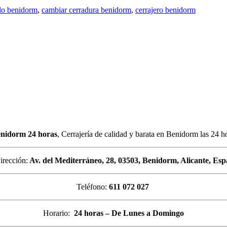
lo benidorm
,
cambiar cerradura benidorm
,
cerrajero benidorm
enidorm 24 horas
, Cerrajería de calidad y barata en Benidorm las 24 h
irección:
Av. del Mediterráneo, 28, 03503, Benidorm, Alicante, Es
Teléfono:
611 072 027
Horario:
24 horas – De Lunes a Domingo