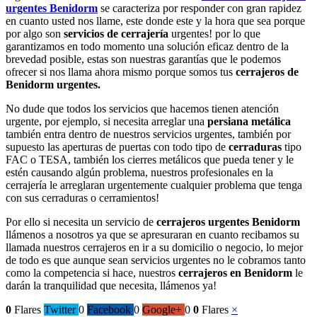
urgentes Benidorm
se caracteriza por responder con gran rapidez
en cuanto usted nos llame, este donde este y la hora que sea porque
por algo son
servicios de cerrajería
urgentes! por lo que
garantizamos en todo momento una solución eficaz dentro de la
brevedad posible, estas son nuestras garantías que le podemos
ofrecer si nos llama ahora mismo porque somos tus
cerrajeros de
Benidorm urgentes.
No dude que todos los servicios que hacemos tienen atención
urgente, por ejemplo, si necesita arreglar una
persiana metálica
también entra dentro de nuestros servicios urgentes, también por
supuesto las aperturas de puertas con todo tipo de
cerraduras
tipo
FAC o TESA, también los cierres metálicos que pueda tener y le
estén causando algún problema, nuestros profesionales en la
cerrajería le arreglaran urgentemente cualquier problema que tenga
con sus cerraduras o cerramientos!
Por ello si necesita un servicio de
cerrajeros urgentes Benidorm
llámenos a nosotros ya que se apresuraran en cuanto recibamos su
llamada nuestros cerrajeros en ir a su domicilio o negocio, lo mejor
de todo es que aunque sean servicios urgentes no le cobramos tanto
como la competencia si hace, nuestros
cerrajeros en Benidorm
le
darán la tranquilidad que necesita, llámenos ya!
0
Flares
Twitter
0
Facebook
0
Google+
0
0
Flares
×